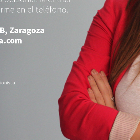
rme en el teléfono.
ºB, Zaragoza
ia.com
cionista